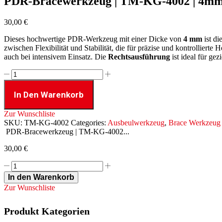
PDR-Bracewerkzeug | TM-KG-4002 | 4mm |
30,00
€
Dieses hochwertige PDR-Werkzeug mit einer Dicke von
4 mm
ist di
zwischen Flexibilität und Stabilität, die für präzise und kontrolliert
auch bei intensivem Einsatz. Die
Rechtsausführung
ist ideal für ge
PDR-
Bracewerkzeug
|
In Den Warenkorb
TM-
KG-
Zur Wunschliste
4002
SKU:
TM-KG-4002
Categories:
Ausbeulwerkzeug
,
Brace Werkzeug
|
PDR-Bracewerkzeug | TM-KG-4002...
4mm
|
30,00
€
Doppelknick
|
PDR-
Rechtshandgriff
Bracewerkzeug
In den Warenkorb
Menge
|
Zur Wunschliste
TM-
KG-
4002
Produkt Kategorien
|