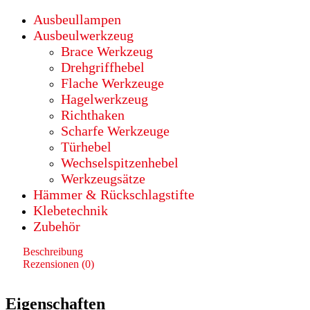
4mm
Ausbeullampen
|
Doppelknick
Ausbeulwerkzeug
|
Brace Werkzeug
Rechtshandgriff
Drehgriffhebel
Menge
Flache Werkzeuge
Hagelwerkzeug
Richthaken
Scharfe Werkzeuge
Türhebel
Wechselspitzenhebel
Werkzeugsätze
Hämmer & Rückschlagstifte
Klebetechnik
Zubehör
Beschreibung
Rezensionen (0)
Eigenschaften