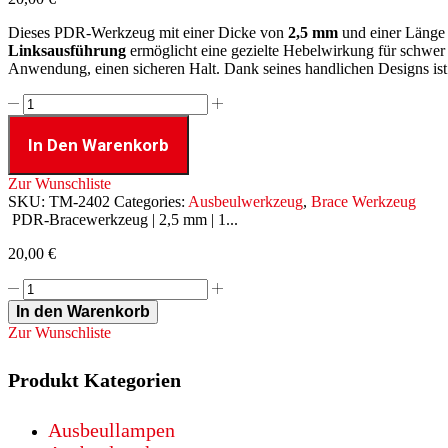
Dieses PDR-Werkzeug mit einer Dicke von
2,5 mm
und einer Länge
Linksausführung
ermöglicht eine gezielte Hebelwirkung für schwer 
Anwendung, einen sicheren Halt. Dank seines handlichen Designs ist d
PDR-
Bracewerkzeug
|
In Den Warenkorb
2,5
mm
Zur Wunschliste
|
SKU:
TM-2402
Categories:
Ausbeulwerkzeug
,
Brace Werkzeug
15
PDR-Bracewerkzeug | 2,5 mm | 1...
cm
Federstahl
20,00
€
|
P-
PDR-
Griff
Bracewerkzeug
In den Warenkorb
|
|
Zur Wunschliste
Linksausführung
2,5
Menge
mm
|
Produkt Kategorien
15
cm
Ausbeullampen
Federstahl